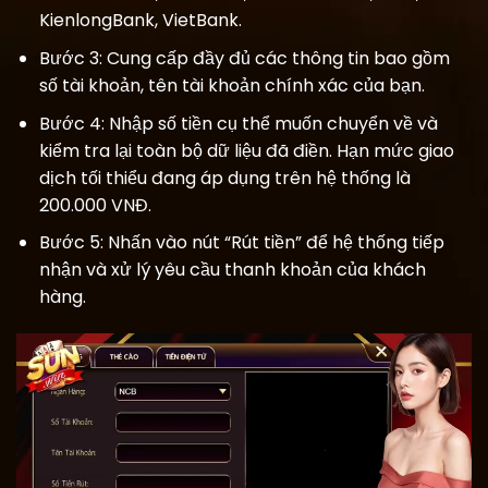
KienlongBank, VietBank.
Bước 3: Cung cấp đầy đủ các thông tin bao gồm
số tài khoản, tên tài khoản chính xác của bạn.
Bước 4: Nhập số tiền cụ thể muốn chuyển về và
kiểm tra lại toàn bộ dữ liệu đã điền. Hạn mức giao
dịch tối thiểu đang áp dụng trên hệ thống là
200.000 VNĐ.
Bước 5: Nhấn vào nút “Rút tiền” để hệ thống tiếp
nhận và xử lý yêu cầu thanh khoản của khách
hàng.